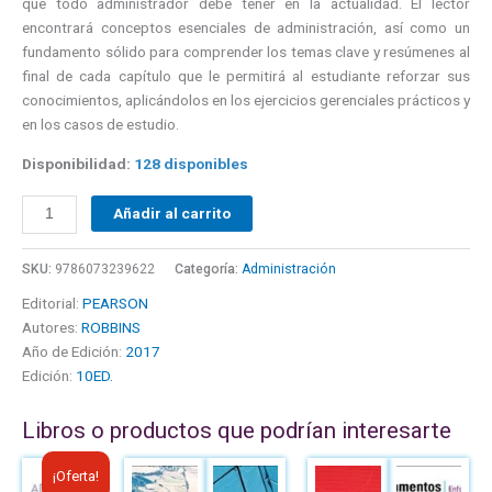
que todo administrador debe tener en la actualidad. El lector
encontrará conceptos esenciales de administración, así como un
fundamento sólido para comprender los temas clave y resúmenes al
final de cada capítulo que le permitirá al estudiante reforzar sus
conocimientos, aplicándolos en los ejercicios gerenciales prácticos y
en los casos de estudio.
Disponibilidad:
128 disponibles
Añadir al carrito
SKU:
9786073239622
Categoría:
Administración
Editorial:
PEARSON
Autores:
ROBBINS
Año de Edición:
2017
Edición:
10ED.
Libros o productos que podrían interesarte
El
El
¡Oferta!