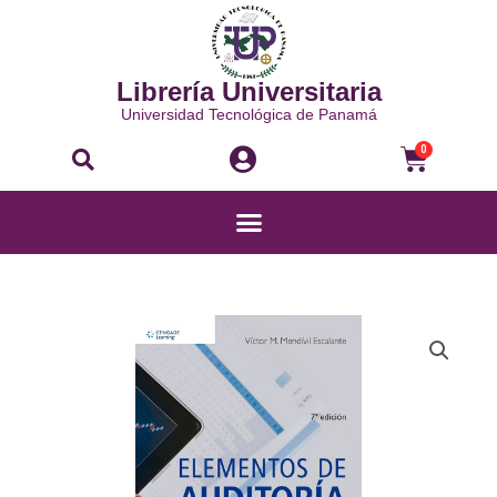
Ir
al
contenido
Librería Universitaria
Universidad Tecnológica de Panamá
Buscar
Carri
0
Menú