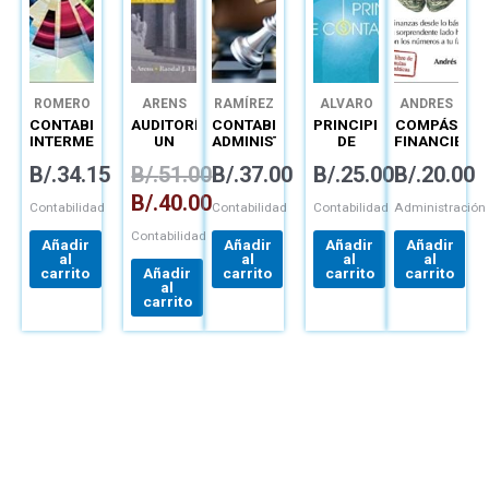
ROMERO
ARENS
RAMÍREZ
ALVARO
ANDRES
JAVIER
CHIODI
CONTABILIDAD
AUDITORÍA
CONTABILIDAD
PRINCIPIOS
COMPÁS
ROMERO
ENRICO
INTERMEDIA
UN
ADMINISTRATIVA:
DE
FINANCIERO
LÓPEZ
ENFOQUE
UN
CONTABILIDAD
PERSONAL
B/.
34.15
B/.
51.00
B/.
37.00
B/.
25.00
B/.
20.00
INTEGRAL
ENFOQUE
ESTRATÉGICO
B/.
40.00
PARA LA
Contabilidad
Contabilidad
Contabilidad
Administración
COMPETIVIDAD
Contabilidad
Añadir
Añadir
Añadir
Añadir
al
al
al
al
carrito
Añadir
carrito
carrito
carrito
al
carrito