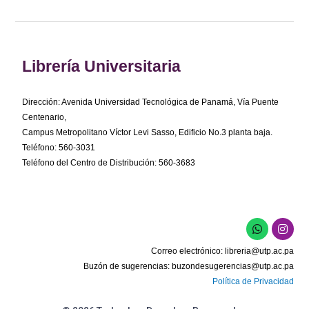
Librería Universitaria
Dirección: Avenida Universidad Tecnológica de Panamá, Vía Puente
Centenario,
Campus Metropolitano Víctor Levi Sasso, Edificio No.3 planta baja.
Teléfono: 560-3031
Teléfono del Centro de Distribución: 560-3683
W
I
h
n
a
s
Correo electrónico:
libreria@utp.ac.pa
t
t
s
a
Buzón de sugerencias:
buzondesugerencias@utp.ac.pa
a
g
Política de Privacidad
p
r
p
a