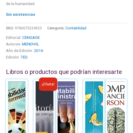
de la humanidad.
Sin existencias
SKU:
9786075224923
Categoría:
Contabilidad
Editorial:
CENGAGE
Autores:
MENDIVIL
Año de Edición:
2016
Edición:
7ED.
Libros o productos que podrían interesarte
El
El
¡Oferta!
precio
precio
original
actual
era:
es:
B/.51.00.
B/.40.00.