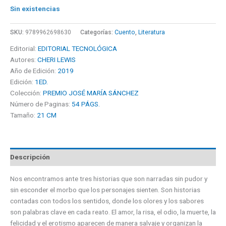
Sin existencias
SKU:
9789962698630
Categorías:
Cuento
,
Literatura
Editorial:
EDITORIAL TECNOLÓGICA
Autores:
CHERI LEWIS
Año de Edición:
2019
Edición:
1ED.
Colección:
PREMIO JOSÉ MARÍA SÁNCHEZ
Número de Paginas:
54 PÁGS.
Tamaño:
21 CM
Descripción
Nos encontramos ante tres historias que son narradas sin pudor y
sin esconder el morbo que los personajes sienten. Son historias
contadas con todos los sentidos, donde los olores y los sabores
son palabras clave en cada reato. El amor, la risa, el odio, la muerte, la
felicidad y el erotismo aparecen de manera salvaje y organizan la