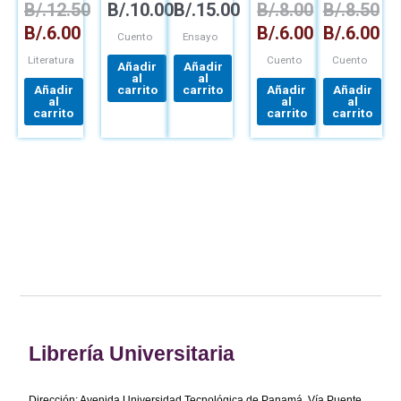
B/.
12.50
B/.
10.00
B/.
15.00
B/.
8.00
B/.
8.50
Y SU
LARGA
MUNDO
TRAYECTORIA
B/.
6.00
B/.
6.00
B/.
6.00
MALABARILLOSO
DE
Cuento
Ensayo
ENRIQUE
Literatura
Cuento
Cuento
JARAMILLO
Añadir
Añadir
LEVI
al
al
Añadir
carrito
carrito
Añadir
Añadir
al
al
al
carrito
carrito
carrito
Librería Universitaria
Dirección: Avenida Universidad Tecnológica de Panamá, Vía Puente