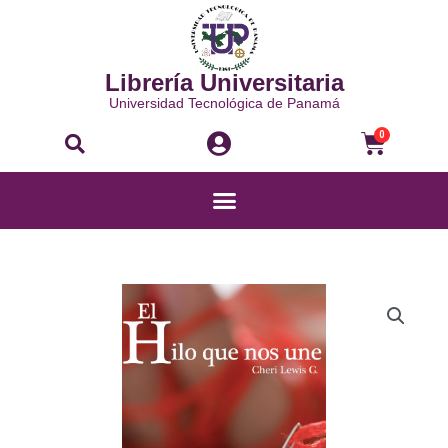
Ir
al
contenido
Librería Universitaria
Universidad Tecnológica de Panamá
Buscar
Carri
0
Menú