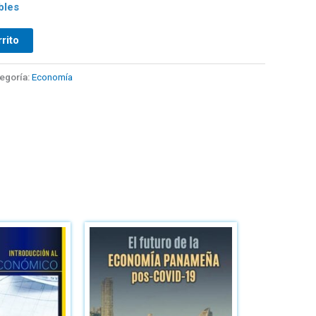
bles
rrito
egoría:
Economía