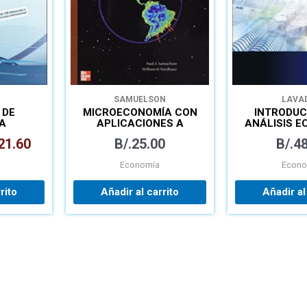
SAMUELSON
LAVA
 DE
MICROECONOMÍA CON
INTRODUC
A
APLICACIONES A
ANÁLISIS 
AMÉRICA LATINA
21.60
B/.
25.00
B/.
48
Economía
Econo
rito
Añadir al carrito
Añadir al