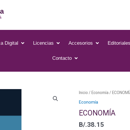
ia
á
a Digital
Licencias
Accesorios
Editoriale
Contacto
ECONOMÍA
Inicio
/
Economía
/ ECONOMÍ
cantidad
Economía
ECONOMÍA
B/.
38.15