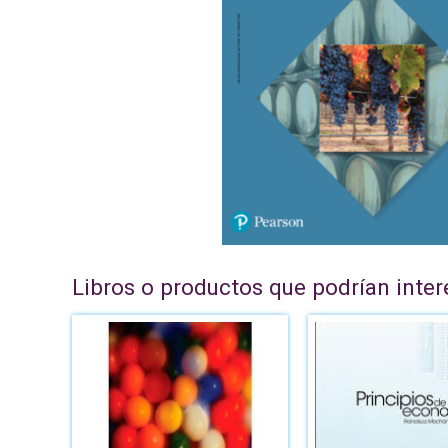
Libros o productos que podrían inter
El
pre
ori
era
B/.