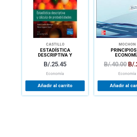
CASTILLO
MOCHON
ESTADÍSTICA
PRINCIPIOS
DESCRIPTIVA Y
ECONOMÍ
CÁLCULO DE
B/.
25.45
B/.
40.00
B/.
PROBABILIDADES
Economía
Economía
Añadir al carrito
Añadir al car