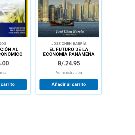
DOS
JOSÉ CHEN BARRÍA
CIÓN AL
EL FUTURO DE LA
ECONÓMICO
ECONOMÍA PANAMEÑA
POS-COVID-19
.00
B/.
24.95
mía
Administración
 carrito
Añadir al carrito