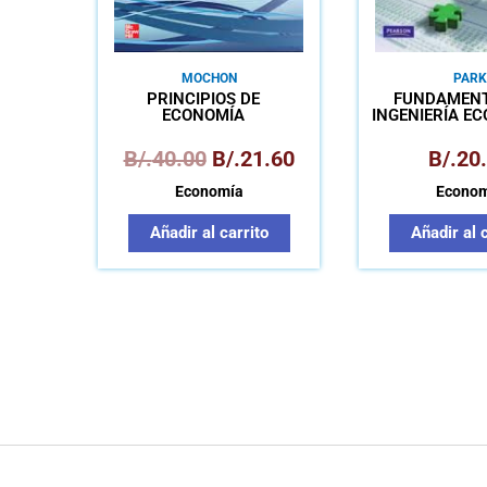
MOCHON
PARK
PRINCIPIOS DE
FUNDAMENT
ECONOMÍA
INGENIERÍA E
B/.
40.00
B/.
21.60
B/.
20
Economía
Econom
Añadir al carrito
Añadir al 