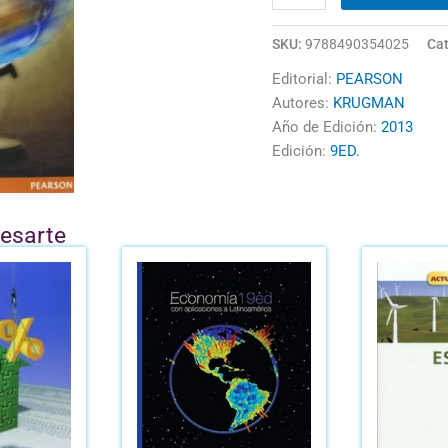
SKU:
9788490354025
Cat
Editorial:
PEARSON
Autores:
KRUGMAN
Año de Edición:
2013
Edición:
9ED.
resarte