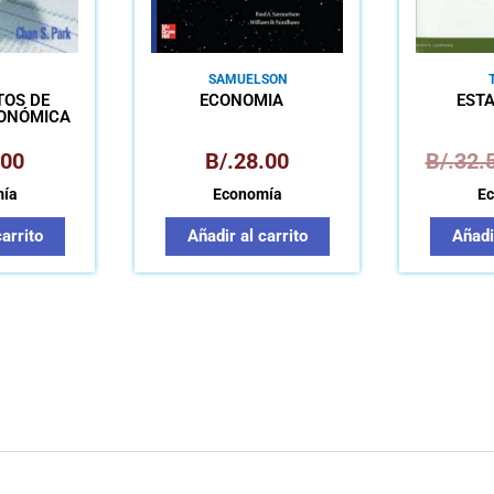
SAMUELSON
OS DE
ECONOMÍA
ESTA
CONÓMICA
.00
B/.
28.00
B/.
32.
ía
Economía
E
carrito
Añadir al carrito
Añadir