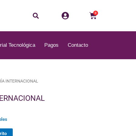
Buscar
Carrito
0
rial Tecnológica
Pagos
Contacto
El
ÍA INTERNACIONAL
precio
actual
TERNACIONAL
es:
.
B/.40.00.
bles
rito