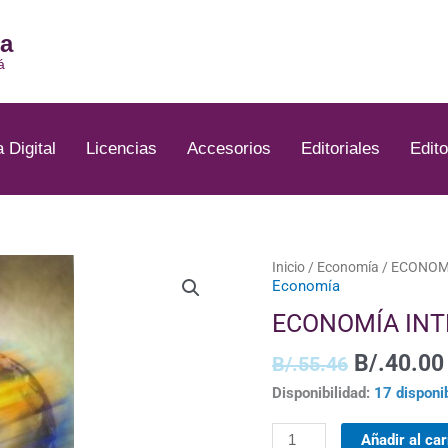
ia
á
a Digital
Licencias
Accesorios
Editoriales
Edito
El
ECONOMÍA
Inicio
/
Economía
/ ECONOM
Economía
precio
INTERNACIONAL
original
cantidad
ECONOMÍA IN
era:
B/.55.46
B/.
40.00
B/.
55.46
Disponibilidad:
17 disponi
Añadir al car