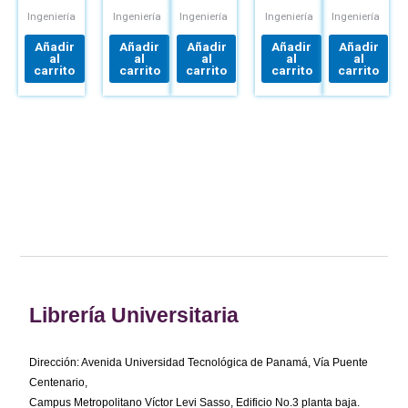
DE
PREDIMENSIONAMIENTO
DE
MANUFACTU
LABORATORIO
Y
MÉTODOS
Ingeniería
Ingeniería
Ingeniería
Ingeniería
Ingeniería
CÁLCULO
Y
DE
MEDICIÓN
Añadir
Añadir
Añadir
Añadir
Añadir
SECCIONES
DEL
al
al
al
al
al
MÉTODOS
TRABAJO
carrito
carrito
carrito
carrito
carrito
SEGÚN
EHE-08
Librería Universitaria
Dirección: Avenida Universidad Tecnológica de Panamá, Vía Puente
Centenario,
Campus Metropolitano Víctor Levi Sasso, Edificio No.3 planta baja.