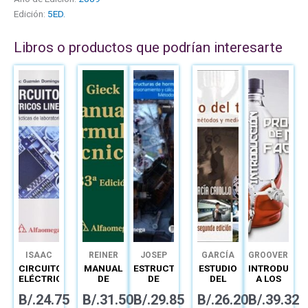
Edición:
5ED.
Libros o productos que podrían interesarte
ISAAC
REINER
JOSEP
GARCÍA
GROOVER
GUZMÁN
GIECK
GÓMEZ
PEPA
CIRCUITOS
MANUAL
ESTRUCTURAS
ESTUDIO
INTRODUCCI
DOMÍNGUEZ
GÓMEZ
ELÉCTRICOS
DE
DE
DEL
A LOS
LINEALES
FÓRMULAS
HORMIGÓN
TRABAJO
PROCESOS
B/.
24.75
B/.
31.50
B/.
29.85
B/.
26.20
B/.
39.32
PRÁCTICAS
TÉCNICAS
ARMADO
INGENIERÍA
DE