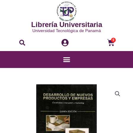
Ir
al
contenido
Librería Universitaria
Universidad Tecnológica de Panamá
Buscar
Carri
0
Menú