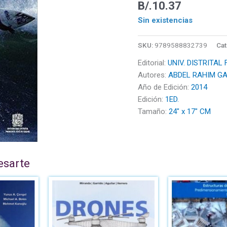
B/.
10.37
Sin existencias
SKU:
9789588832739
Cat
Editorial:
UNIV. DISTRITAL
Autores:
ABDEL RAHIM G
Año de Edición:
2014
Edición:
1ED.
Tamaño:
24" x 17" CM
esarte