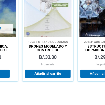
O
ROGER MIRANDA COLORADO
JOSEP GÓMEZ
ICA:
DRONES MODELADO Y
ESTRUCT
NECT
CONTROL DE
HORMIGÓN
CUADROTORES
PREDIMENSI
0
B/.
33.30
B/.
29
Y CÁLC
SECCIONES MÉTODOS
Ingeniería
Ingeni
SEGÚN 
s
Añadir al carrito
Añadir al