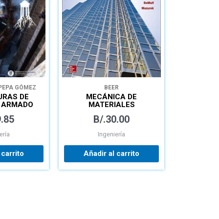
PEPA GÓMEZ
BEER
URAS DE
MECÁNICA DE
 ARMADO
MATERIALES
ONAMIENTO
.85
B/.
30.00
ULO DE
ería
Ingeniería
EHE-08
 carrito
Añadir al carrito