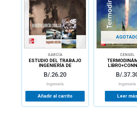
AGOTAD
GARCÍA
CENGEL
ESTUDIO DEL TRABAJO
TERMODINÁM
INGENIERÍA DE
LIBRO+CON
MÉTODOS Y MEDICIÓN
B/.
26.20
B/.
37.3
DEL TRABAJO
Ingeniería
Ingeniería
Añadir al carrito
Leer má