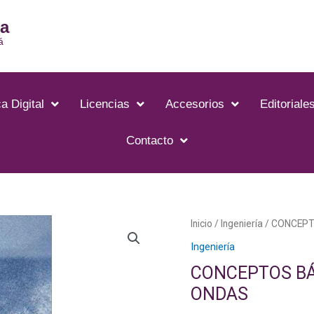
ia
á
a Digital
Licencias
Accesorios
Editoriale
Contacto
Inicio
/
Ingeniería
/ CONCEPT
Ingeniería
CONCEPTOS BÁ
ONDAS