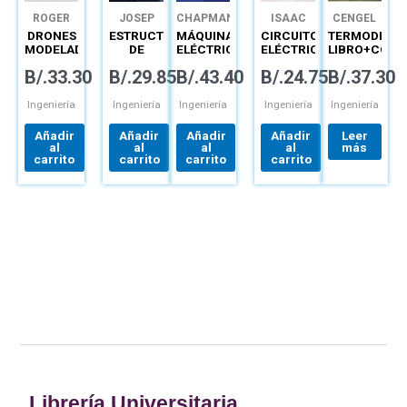
ROGER
JOSEP
CHAPMAN
ISAAC
CENGEL
MIRANDA
GÓMEZ
PEPA
GUZMÁN
DRONES
ESTRUCTURAS
MÁQUINAS
CIRCUITOS
TERMODINÁM
COLORADO
GÓMEZ
DOMÍNGUEZ
MODELADO
DE
ELÉCTRICAS
ELÉCTRICOS
LIBRO+CONN
Y
HORMIGÓN
LINEALES
B/.
33.30
B/.
29.85
B/.
43.40
B/.
24.75
B/.
37.30
CONTROL
ARMADO
PRÁCTICAS
DE
PREDIMENSIONAMIENTO
DE
CUADROTORES
Y
LABORATORIO
Ingeniería
Ingeniería
Ingeniería
Ingeniería
Ingeniería
CÁLCULO
DE
Añadir
Añadir
Añadir
Añadir
Leer
SECCIONES
al
al
al
al
más
MÉTODOS
carrito
carrito
carrito
carrito
SEGÚN
EHE-08
Librería Universitaria