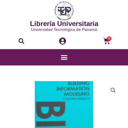
Ir
al
contenido
Librería Universitaria
Universidad Tecnológica de Panamá
Buscar
Carri
0
Menú
BUILDING
INFORMATION
MODELLING:
CONCEPTOS
BÁSICOS
cantidad