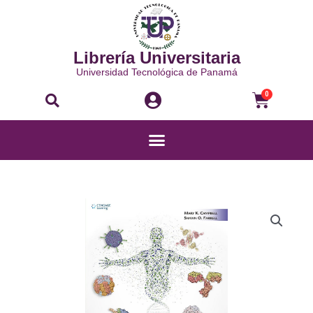
Ir
al
contenido
Librería Universitaria
Universidad Tecnológica de Panamá
Buscar
Carri
0
Menú
BIOQUÍMICA
VOL
II
cantidad