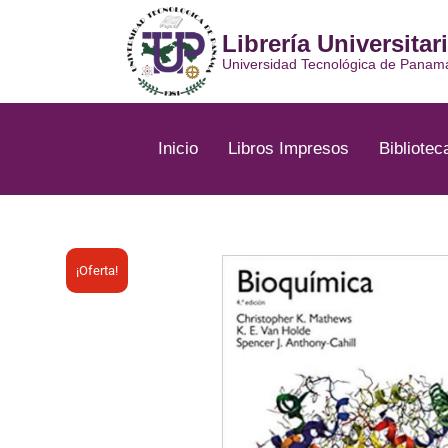
Ir
al
Librería Universitar
contenido
Universidad Tecnológica de Panam
Inicio
Libros Impresos
Bibliotec
¡Oferta!