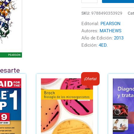
SKU:
9788490353929
Cat
Editorial:
PEARSON
Autores:
MATHEWS
Año de Edición:
2013
Edición:
4ED.
resarte
El
El
¡Oferta!
precio
precio
original
actual
era:
es:
B/.48.15.
B/.20.00.