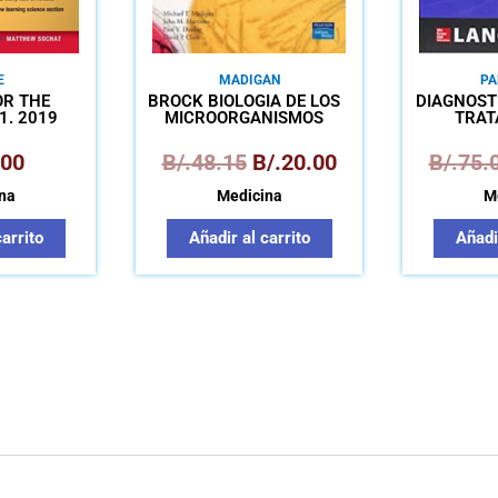
E
MADIGAN
PA
OR THE
BROCK BIOLOGÍA DE LOS
DIAGNOSTI
USMLE STEP 1. 2019
MICROORGANISMOS
TRAT
.00
B/.
48.15
B/.
20.00
B/.
75.
na
Medicina
M
carrito
Añadir al carrito
Añadir