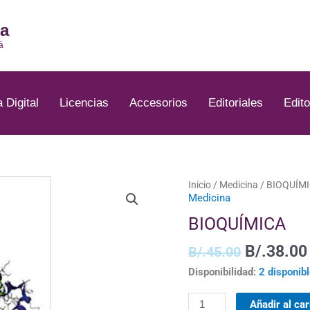
ia
á
a Digital
Licencias
Accesorios
Editoriales
Edito
El
BIOQUÍMICA
Inicio
/
Medicina
/ BIOQUÍM
Medicina
precio
cantidad
original
BIOQUÍMICA
era:
B/.45.00
B/.
38.00
B/.
45.00
Disponibilidad:
2 disponib
Añadir al car