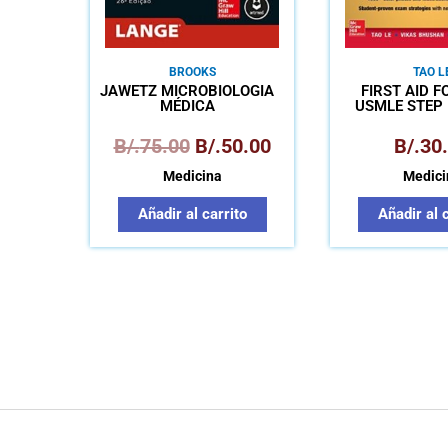
BROOKS
TAO L
JAWETZ MICROBIOLOGÍA
FIRST AID F
MÉDICA
B/.
75.00
B/.
50.00
B/.
30
Medicina
Medici
Añadir al carrito
Añadir al 