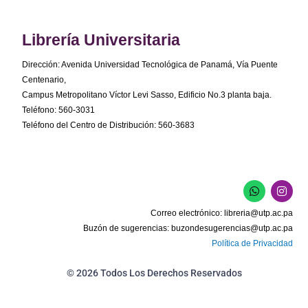
Librería Universitaria
Dirección: Avenida Universidad Tecnológica de Panamá, Vía Puente
Centenario,
Campus Metropolitano Víctor Levi Sasso, Edificio No.3 planta baja.
Teléfono: 560-3031
Teléfono del Centro de Distribución: 560-3683
W
I
h
n
a
s
Correo electrónico:
libreria@utp.ac.pa
t
t
s
a
Buzón de sugerencias:
buzondesugerencias@utp.ac.pa
a
g
Política de Privacidad
p
r
p
a
m
© 2026 Todos Los Derechos Reservados