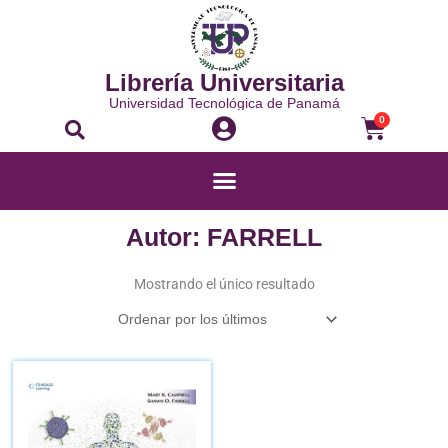
Ir
al
contenido
Librería Universitaria
Universidad Tecnológica de Panamá
Buscar
Carrito
0
Menú
Autor: FARRELL
Mostrando el único resultado