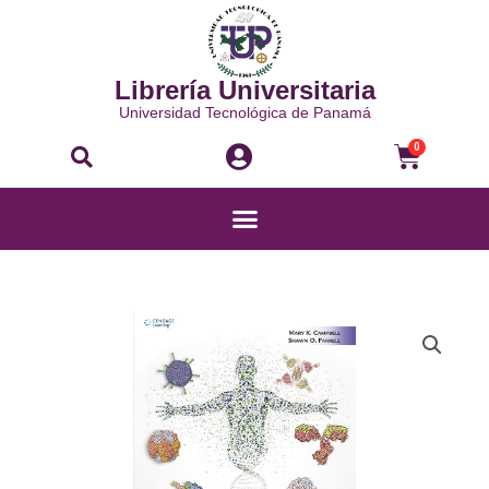
Ir
al
contenido
Librería Universitaria
Universidad Tecnológica de Panamá
Buscar
Carri
0
Menú