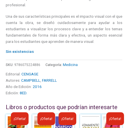
profesional.
Una de sus características principales es el impacto visual con el que
cuenta la obra, se diseñó cuidadosamente para ayudar a los
estudiantes a visualizar los procesos clave y a entender los temas
fundamentales de forma más clara y efectiva, un aspecto esencial
para los estudiantes que aprenden de manera visual.
Sin existencias
SKU:
9786075224886
Categoría:
Medicina
Editorial:
CENGAGE
Autores:
CAMPBELL
,
FARRELL
Año de Edición:
2016
Edición:
8ED.
Libros o productos que podrían interesarte
El
El
El
El
El
El
El
El
¡Oferta!
¡Oferta!
¡Oferta!
¡Oferta!
precio
precio
precio
precio
precio
precio
precio
precio