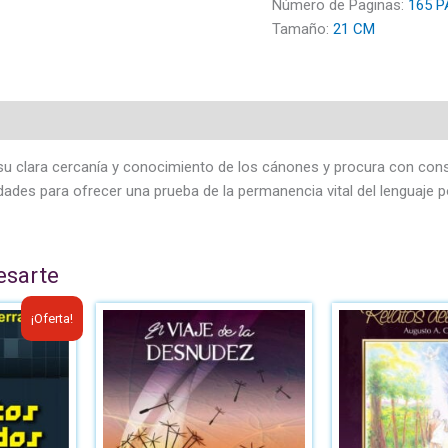
Número de Paginas:
165 P
Tamaño:
21 CM
su clara cercanía y conocimiento de los cánones y procura con consta
nidades para ofrecer una prueba de la permanencia vital del lenguaje 
esarte
El
¡Oferta!
cio
precio
ginal
actual
:
es:
8.00.
B/.6.00.