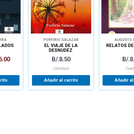
ERRA
PORFIRIO SALAZAR
AUGUSTO
ELADOS
EL VIAJE DE LA
RELATOS D
DESNUDEZ
6.00
B/.
8.50
B/.
8
Literatura
Cuen
rito
Añadir al carrito
Añadir al