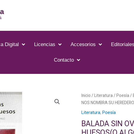
ia
á
a Digital
Licencias
Accesorios
Editoriale
Contacto
BALADA
Inicio
/
Literatura
/
Poesía
/ 
SIN
NOS NOMBRA SU HEREDERO
OVEJAS
Literatura
,
Poesía
PARA
BALADA SIN O
UN
HUESOS(O ALG
PASTOR