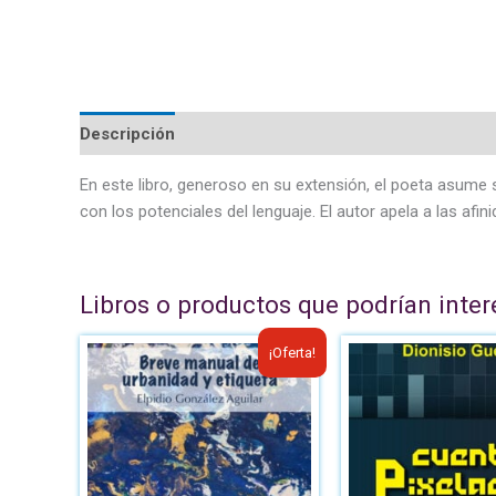
Descripción
En este libro, generoso en su extensión, el poeta asume 
con los potenciales del lenguaje. El autor apela a las afi
Libros o productos que podrían inter
El
El
El
¡Oferta!
precio
precio
pre
original
actual
ori
era:
es:
era
B/.8.95.
B/.6.00.
B/.