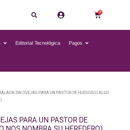
Buscar
Carrito
0
s
Editorial Tecnológica
Pagos
BALADA SIN OVEJAS PARA UN PASTOR DE HUESOS(O ALGO
)
VEJAS PARA UN PASTOR DE
O NOS NOMBRA SU HEREDERO)