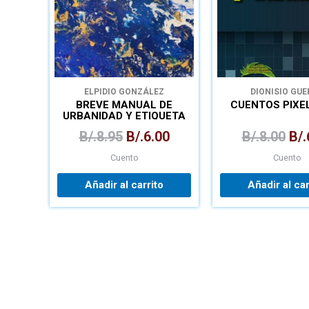
ELPIDIO GONZÁLEZ
DIONISIO GU
BREVE MANUAL DE
CUENTOS PIX
URBANIDAD Y ETIQUETA
B/.
8.95
B/.
6.00
B/.
8.00
B/.
Cuento
Cuento
Añadir al carrito
Añadir al car