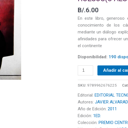
DE
B/.
6.00
HUESOS(O
ALGO
En este libro, generoso
NOS
conocimiento de los cán
NOMBRA
mediante un diálogo explíc
SU
afinidades para ofrecer un
HEREDERO)
el continente
cantidad
Disponibilidad:
190 dispo
Añadir al ca
SKU:
9789962676225
Cat
Editorial:
EDITORIAL TECN
Autores:
JAVIER ALVARA
Año de Edición:
2011
Edición:
1ED.
Colección:
PREMIO CENTR