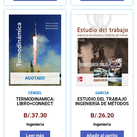
AGOTADO
CENGEL
GARCÍA
TERMODINÁMICA:
ESTUDIO DEL TRABAJO
LIBRO+CONNECT
INGENIERÍA DE MÉTODOS
Y MEDICIÓN DEL TRABAJO
B/.
37.30
B/.
26.20
Ingeniería
Ingeniería
Leer más
Añadir al carrito