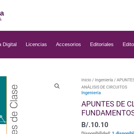
ia
á
a Digital
Licencias
Accesorios
Editoriales
Edito
APUNTES
Inicio
/
Ingeniería
/ APUNTE
DE
ANÁLISIS DE CIRCUITOS
Ingeniería
CLASE
DOCUMENTO
APUNTES DE C
N°
FUNDAMENTOS 
26:
FUNDAMENTOS
B/.
10.10
DE
Disponibilidad:
1 disponib