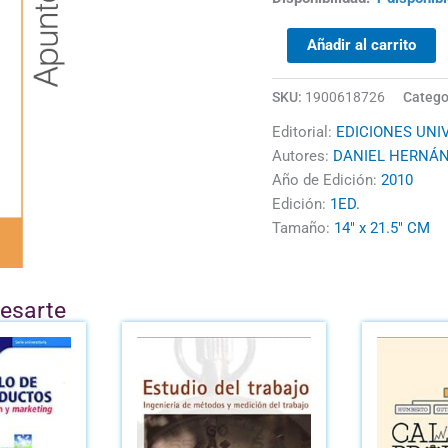
ANÁLISIS
DE
Añadir al carrito
CIRCUITOS
cantidad
SKU:
1900618726
Catego
Editorial:
EDICIONES UNIV
Autores:
DANIEL HERNÁ
Año de Edición:
2010
Edición:
1ED.
Tamaño:
14" x 21.5" CM
resarte