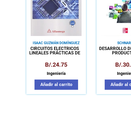
ISAAC GUZMÁN DOMÍNGUEZ
SCHNAR
CIRCUITOS ELÉCTRICOS
DESARROLLO D
LINEALES PRÁCTICAS DE
PRODUC
LABORATORIO
CREATIVI
INNOVACI
B/.
24.75
B/.
30
MARKET
Ingeniería
Ingenie
Añadir al carrito
Añadir al 