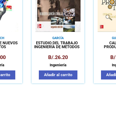
CH
GARCÍA
GU
E NUEVOS
ESTUDIO DEL TRABAJO
CAL
TOS
INGENIERÍA DE MÉTODOS
PRODU
DAD,
Y MEDICIÓN DEL
ÓN Y
TRABAJO
.00
B/.
26.20
B/
ING
ría
Ingeniería
In
carrito
Añadir al carrito
Añadir