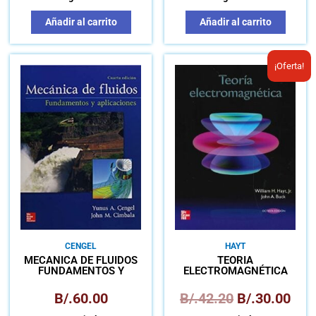
Añadir al carrito
Añadir al carrito
El
El
¡Oferta!
precio
prec
original
actu
era:
es:
B/.42.20.
B/.3
CENGEL
HAYT
MECÁNICA DE FLUIDOS
TEORÍA
FUNDAMENTOS Y
ELECTROMAGNÉTICA
APLICACIONES
B/.
60.00
B/.
42.20
B/.
30.00