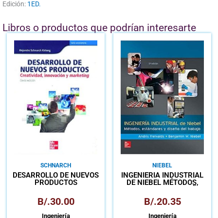
Edición:
1ED.
Libros o productos que podrían interesarte
SCHNARCH
NIEBEL
DESARROLLO DE NUEVOS
INGENIERÍA INDUSTRIAL
PRODUCTOS
DE NIEBEL MÉTODOS,
CREATIVIDAD,
ESTANDARES Y DISEÑO
INNOVACIÓN Y
DEL TRABAJO
B/.
30.00
B/.
20.35
MARKETING
Ingeniería
Ingeniería