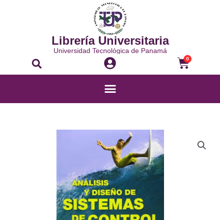
Ir
al
contenido
Librería Universitaria
Universidad Tecnológica de Panamá
Buscar
Carrito
0
Menú