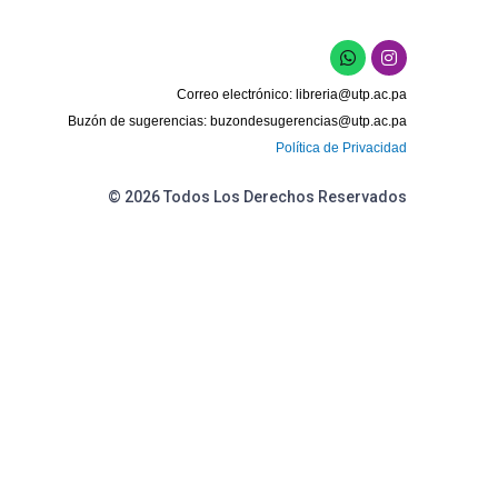
W
I
h
n
a
s
Correo electrónico:
libreria@utp.ac.pa
t
t
s
a
Buzón de sugerencias:
buzondesugerencias@utp.ac.pa
a
g
Política de Privacidad
p
r
p
a
m
© 2026 Todos Los Derechos Reservados