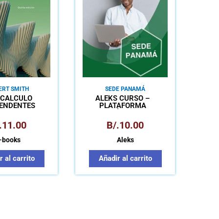
ERT SMITH
SEDE PANAMÁ
 CÁLCULO
ALEKS CURSO –
ENDENTES
PLATAFORMA
AS LICENCIA
MATEMÁTICA PARA
NNECT
APRENDIZAJE
.
11.00
B/.
10.00
AUTÓNOMO
-books
Aleks
 al carrito
Añadir al carrito