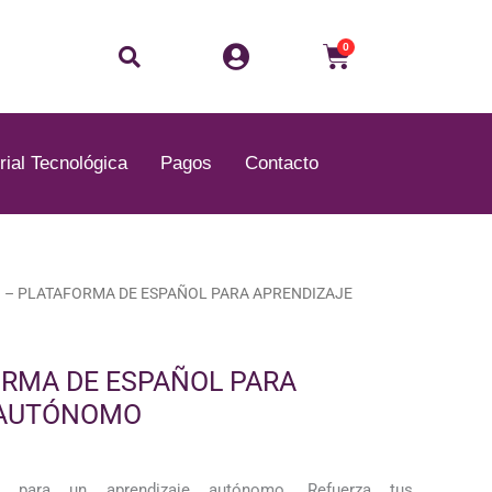
Buscar
Carrito
0
rial Tecnológica
Pagos
Contacto
I – PLATAFORMA DE ESPAÑOL PARA APRENDIZAJE
ORMA DE ESPAÑOL PARA
 AUTÓNOMO
ol para un aprendizaje autónomo. Refuerza tus