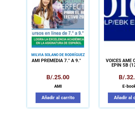
MILVIA SOLANO DE RODRÍGUEZ
AMI PREMEDIA 7.° A 9.°
VOICES AME 
EPIN 5B (1
B/.
25.00
B/.
32
AMI
E-boo
Añadir al carrito
Añadir al 