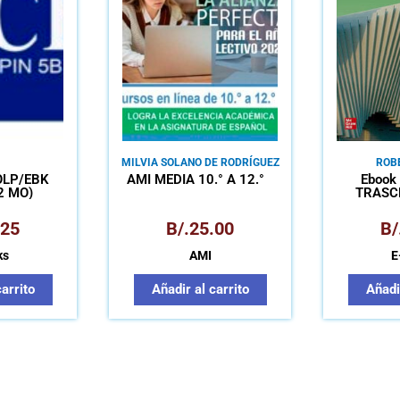
MILVIA SOLANO DE RODRÍGUEZ
ROB
OLP/EBK
AMI MEDIA 10.° A 12.°
Ebook
2 MO)
TRASC
TEMPRAN
CO
.25
B/.
25.00
B/
ks
AMI
E
carrito
Añadir al carrito
Añadir