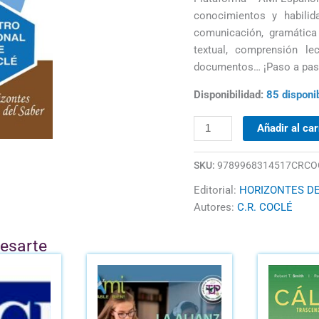
cantidad
conocimientos y habilid
comunicación, gramática 
textual, comprensión lec
documentos… ¡Paso a pas
Disponibilidad:
85 disponi
Añadir al car
SKU:
9789968314517CRCO
Editorial:
HORIZONTES DE
Autores:
C.R. COCLÉ
resarte