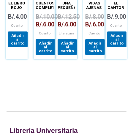
MIGUEL
MARÍA
MIGUEL
LAURA DE
LOZANO
EL LIBRO
CUENTOS
UNA
VIDAS
EL
ARMUELLES
SÁNCHEZ
MONTAGUE
PIANO
ROJO
COMPLETOS
PEQUEÑA
AJENAS
CANTOR
VELARDE
Y
ADULTA
DE LAS
B/.
4.00
B/.
10.00
B/.
12.50
B/.
8.00
B/.
9.00
POLIFONÍA
AVES Y
DE
OTRAS
B/.
6.00
B/.
6.00
B/.
6.00
NARRADORES
VOCES
Cuento
Cuento
DEL
Cuento
Literatura
Cuento
CIELO,
Añadir
Añadir
LA
al
al
TIERRA Y
carrito
Añadir
Añadir
Añadir
carrito
al
al
al
EL MAR
carrito
carrito
carrito
Librería Universitaria