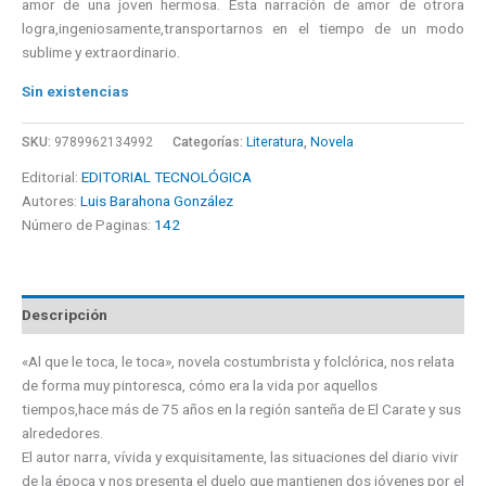
amor de una joven hermosa. Esta narración de amor de otrora
logra,ingeniosamente,transportarnos en el tiempo de un modo
sublime y extraordinario.
Sin existencias
SKU:
9789962134992
Categorías:
Literatura
,
Novela
Editorial:
EDITORIAL TECNOLÓGICA
Autores:
Luis Barahona González
Número de Paginas:
142
Descripción
«Al que le toca, le toca», novela costumbrista y folclórica, nos relata
de forma muy pintoresca, cómo era la vida por aquellos
tiempos,hace más de 75 años en la región santeña de El Carate y sus
alrededores.
El autor narra, vívida y exquisitamente, las situaciones del diario vivir
de la época y nos presenta el duelo que mantienen dos jóvenes por el