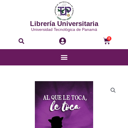
Ir
al
contenido
Librería Universitaria
Universidad Tecnológica de Panamá
Buscar
Carri
0
Menú