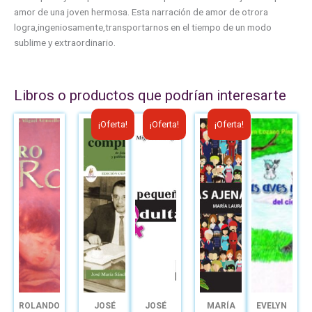
amor de una joven hermosa. Esta narración de amor de otrora
logra,ingeniosamente,transportarnos en el tiempo de un modo
sublime y extraordinario.
Libros o productos que podrían interesarte
El
El
El
El
El
El
¡Oferta!
¡Oferta!
¡Oferta!
precio
precio
precio
precio
precio
precio
original
actual
original
actual
original
actual
era:
es:
era:
es:
era:
es:
B/.10.00.
B/.6.00.
B/.12.50.
B/.6.00.
B/.8.00.
B/.6.00.
ROLANDO
JOSÉ
JOSÉ
MARÍA
EVELYN