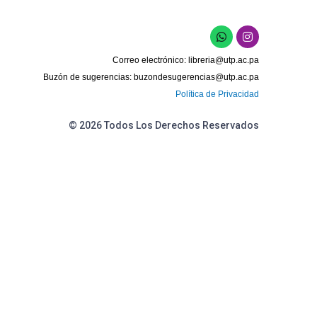
W
I
h
n
a
s
Correo electrónico:
libreria@utp.ac.pa
t
t
s
a
Buzón de sugerencias:
buzondesugerencias@utp.ac.pa
a
g
Política de Privacidad
p
r
p
a
m
© 2026 Todos Los Derechos Reservados