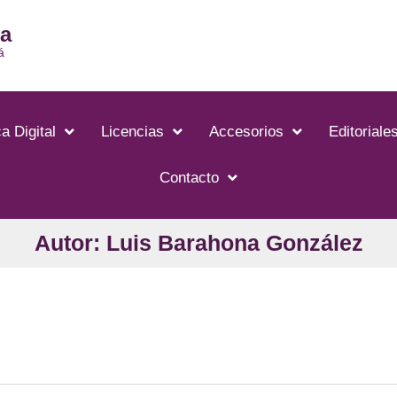
ia
á
a Digital
Licencias
Accesorios
Editoriale
Contacto
Autor: Luis Barahona González