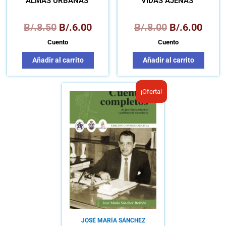
ALMAS URBANAS
VIDAS AJENAS
B/.
8.50
B/.
6.00
B/.
8.00
B/.
6.00
Cuento
Cuento
Añadir al carrito
Añadir al carrito
El
El
¡Oferta!
precio
precio
original
actual
era:
es:
B/.10.00.
B/.6.00.
JOSÉ MARÍA SÁNCHEZ