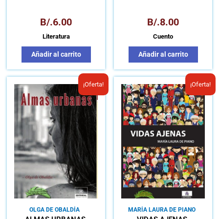
B/.
6.00
B/.
8.00
Literatura
Cuento
Añadir al carrito
Añadir al carrito
El
El
El
El
¡Oferta!
¡Oferta!
precio
precio
precio
preci
original
actual
original
actua
era:
es:
era:
es:
B/.8.50.
B/.6.00.
B/.8.00.
B/.6.
OLGA DE OBALDÍA
MARÍA LAURA DE PIANO