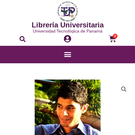
Ir
al
contenido
Librería Universitaria
Universidad Tecnológica de Panamá
Buscar
Carrito
0
Menú