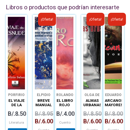
Libros o productos que podrían interesarte
El
El
El
El
El
El
¡Oferta!
¡Oferta!
¡Oferta!
precio
precio
precio
precio
precio
precio
original
actual
original
actual
original
actual
era:
es:
era:
es:
era:
es:
B/.8.95.
B/.6.00.
B/.8.50.
B/.6.00.
B/.8.00.
B/.6.0
PORFIRIO
ELPIDIO
ROLANDO
OLGA DE
EDUARDO
SALAZAR
GONZÁLEZ
MIGUEL
OBALDÍA
JASPE
EL VIAJE
BREVE
EL LIBRO
ALMAS
ARCANOS
ARMUELLES
LESCURE
DE LA
MANUAL
ROJO
URBANAS
MAYORES
VELARDE
DESNUDEZ
DE
B/.
8.50
B/.
8.95
B/.
4.00
B/.
8.50
B/.
8.00
URBANIDAD
Y
B/.
6.00
B/.
6.00
B/.
6.00
ETIQUETA
Literatura
Cuento
Cuento
Cuento
Cuento