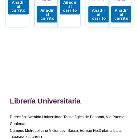
Añadir
Añadir
al
al
carrito
Añadir
carrito
Añadir
Añadir
al
al
al
carrito
carrito
carrito
Librería Universitaria
Dirección: Avenida Universidad Tecnológica de Panamá, Vía Puente
Centenario,
Campus Metropolitano Víctor Levi Sasso, Edificio No.3 planta baja.
Teléfono: 560-3031