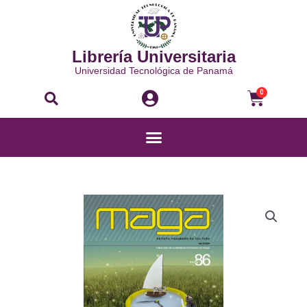
Ir
al
contenido
Librería Universitaria
Universidad Tecnológica de Panamá
Buscar
Carri
0
Menú