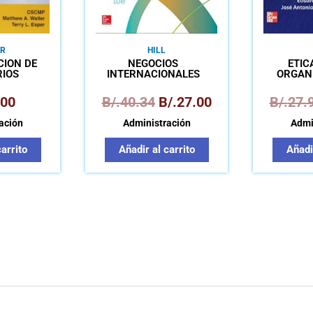
R
HILL
CIÓN DE
NEGOCIOS
ÉTIC
RIOS
INTERNACIONALES
ORGAN
.00
B/.
40.34
B/.
27.00
B/.
27.
ación
Administración
Admi
carrito
Añadir al carrito
Añadir