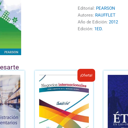
Editorial:
PEARSON
Autores:
RAUFFLET
Año de Edición:
2012
Edición:
1ED.
resarte
El
El
¡Oferta!
precio
precio
original
actual
era:
es:
B/.40.34.
B/.27.00.