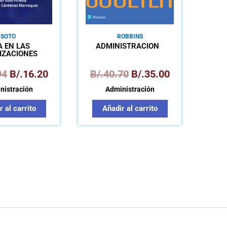
SOTO
ROBBINS
A EN LAS
ADMINISTRACIÓN
IZACIONES
94
B/.
16.20
B/.
40.70
B/.
35.00
nistración
Administración
 al carrito
Añadir al carrito