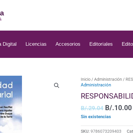
ia
á
a Digital
Licencias
Accesorios
Editoriales
Edito
El
Inicio
/
Administración
/ RE
Administración
precio
original
RESPONSABILI
era:
B/.29.04
B/.
10.00
B/.
29.04
Sin existencias
SKU:
9786073209403
Cat