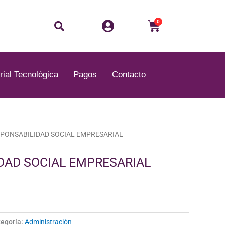
Buscar
Carrito
0
rial Tecnológica
Pagos
Contacto
El
SPONSABILIDAD SOCIAL EMPRESARIAL
precio
actual
DAD SOCIAL EMPRESARIAL
es:
.
B/.10.00.
egoría:
Administración