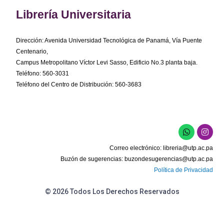
Librería Universitaria
Dirección: Avenida Universidad Tecnológica de Panamá, Vía Puente
Centenario,
Campus Metropolitano Víctor Levi Sasso, Edificio No.3 planta baja.
Teléfono: 560-3031
Teléfono del Centro de Distribución: 560-3683
W
I
h
n
a
s
Correo electrónico:
libreria@utp.ac.pa
t
t
s
a
Buzón de sugerencias:
buzondesugerencias@utp.ac.pa
a
g
Política de Privacidad
p
r
p
a
m
© 2026 Todos Los Derechos Reservados