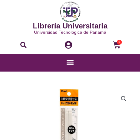
Ir
al
contenido
Librería Universitaria
Universidad Tecnológica de Panamá
Buscar
Carri
0
Menú
REPUESTO
DE
BORRADOR
MECÁNICO
CLIC
-
ZER80E