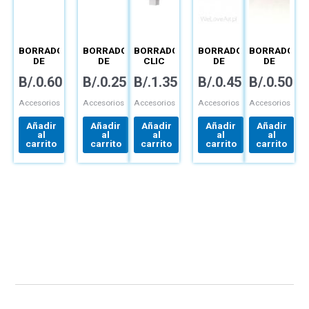
BORRADOR
BORRADOR
BORRADOR
BORRADOR
BORRADOR
DE
DE
CLIC
DE
DE
BARRA –
BARRA –
ERASER
BARRA –
BARRA
B/.
0.60
B/.
0.25
B/.
1.35
B/.
0.45
B/.
0.50
ZEH-10
ZEH-03E
CUADRADO
ZEH-
HI –
– ZE80-
05CME
POLYMER
AE
– ZES-05
Accesorios
Accesorios
Accesorios
Accesorios
Accesorios
Añadir
Añadir
Añadir
Añadir
Añadir
al
al
al
al
al
carrito
carrito
carrito
carrito
carrito