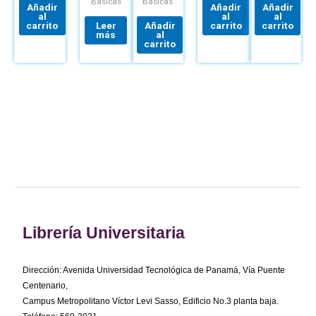
Básicas
Básicas
Añadir
Añadir
Añadir
al
al
al
carrito
Leer
Añadir
carrito
carrito
más
al
carrito
Librería Universitaria
Dirección: Avenida Universidad Tecnológica de Panamá, Vía Puente
Centenario,
Campus Metropolitano Víctor Levi Sasso, Edificio No.3 planta baja.