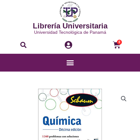
Ir
al
contenido
Librería Universitaria
Universidad Tecnológica de Panamá
Buscar
Carri
0
Menú