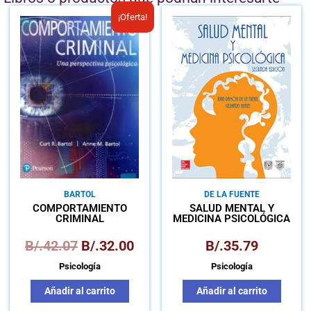
El
El
¡Oferta!
precio
precio
original
actual
era:
es:
B/.42.07.
B/.32.00.
BARTOL
DE LA FUENTE
COMPORTAMIENTO
SALUD MENTAL Y
CRIMINAL
MEDICINA PSICOLÓGICA
B/.
42.07
B/.
32.00
B/.
35.79
Psicología
Psicología
Añadir al carrito
Añadir al carrito