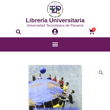
Ir
al
contenido
Librería Universitaria
Universidad Tecnológica de Panamá
Buscar
Carrito
0
Menú