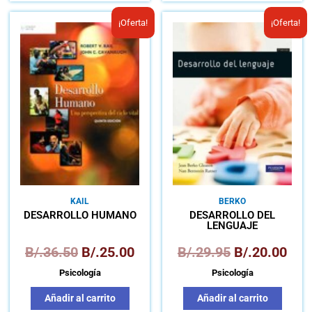
El
El
El
El
¡Oferta!
¡Oferta!
precio
precio
precio
prec
original
actual
original
actu
era:
es:
era:
es:
B/.36.50.
B/.25.00.
B/.29.95.
B/.2
KAIL
BERKO
DESARROLLO HUMANO
DESARROLLO DEL
LENGUAJE
B/.
36.50
B/.
25.00
B/.
29.95
B/.
20.00
Psicología
Psicología
Añadir al carrito
Añadir al carrito