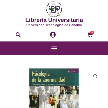
Ir
al
contenido
Librería Universitaria
Universidad Tecnológica de Panamá
Buscar
Carri
0
Menú