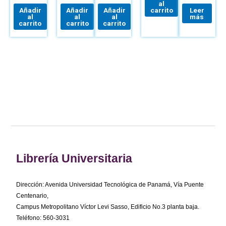
al
Añadir
Añadir
Añadir
carrito
Leer
al
al
al
más
carrito
carrito
carrito
Librería Universitaria
Dirección: Avenida Universidad Tecnológica de Panamá, Vía Puente
Centenario,
Campus Metropolitano Víctor Levi Sasso, Edificio No.3 planta baja.
Teléfono: 560-3031