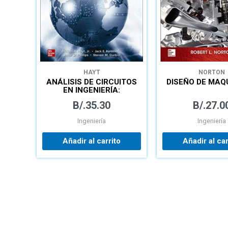
HAYT
NORTON
ANÁLISIS DE CIRCUITOS
DISEÑO DE MAQ
EN INGENIERÍA:
LIBRO+CONNECT
B/.
35.30
B/.
27.0
Ingeniería
Ingeniería
Añadir al carrito
Añadir al car