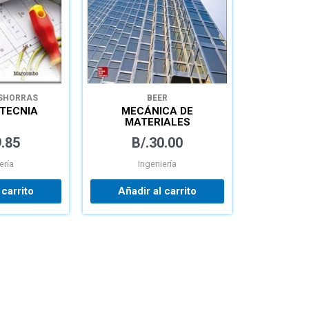
SHORRAS
BEER
CELOS
TECNIA
MECÁNICA DE
MATERIALES
.85
B/.
30.00
ería
Ingeniería
 carrito
Añadir al carrito