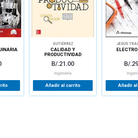
GUTIÉRREZ
JESÚS TRA
MONTE
UINARIA
CALIDAD Y
ELECTRO
PRODUCTIVIDAD
0
B/.
21.00
B/.
29
Ingeniería
Ingeni
rito
Añadir al carrito
Añadir al