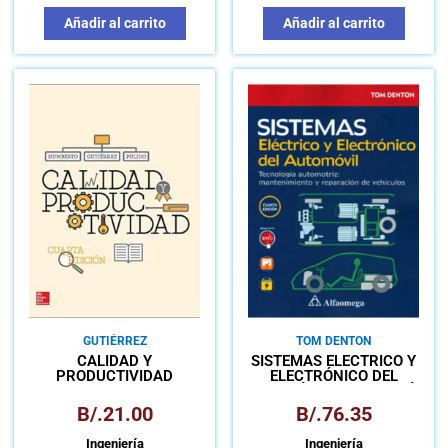
Añadir al carrito
Añadir al carrito
GUTIÉRREZ
TOM DENTON
CALIDAD Y
SISTEMAS ELÉCTRICO Y
PRODUCTIVIDAD
ELECTRÓNICO DEL
AUTOMÓVIL TECNOLOGÍA
AUTOMOTRIZ:
B/.
21.00
B/.
76.35
MANTENIMIENTO Y
REPARACIÓN DEL
Ingeniería
Ingeniería