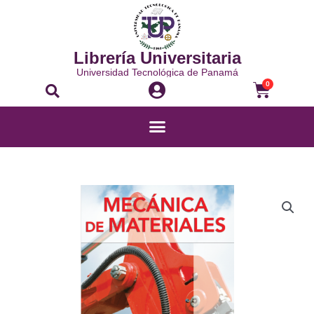
Ir
al
contenido
Librería Universitaria
Universidad Tecnológica de Panamá
Buscar
Carrito
0
Menú
MECÁNICA
DE
MATERIALES
cantidad