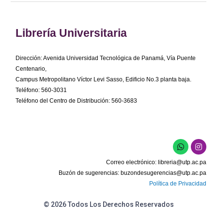
Librería Universitaria
Dirección: Avenida Universidad Tecnológica de Panamá, Vía Puente
Centenario,
Campus Metropolitano Víctor Levi Sasso, Edificio No.3 planta baja.
Teléfono: 560-3031
Teléfono del Centro de Distribución: 560-3683
W
I
h
n
a
s
Correo electrónico:
libreria@utp.ac.pa
t
t
s
a
Buzón de sugerencias:
buzondesugerencias@utp.ac.pa
a
g
Política de Privacidad
p
r
p
a
m
© 2026 Todos Los Derechos Reservados