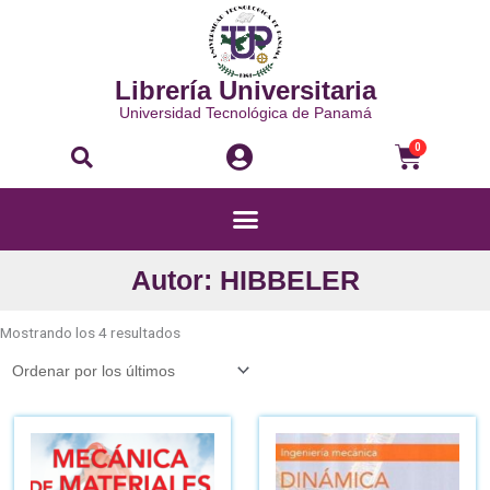
Ir
al
contenido
Librería Universitaria
Universidad Tecnológica de Panamá
Buscar
Carri
0
Menú
Autor: HIBBELER
Ordenado
por
Mostrando los 4 resultados
los
últimos