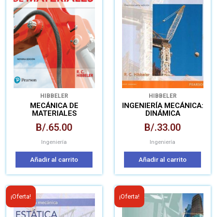
HIBBELER
HIBBELER
MECÁNICA DE
INGENIERÍA MECÁNICA:
MATERIALES
DINÁMICA
B/.
65.00
B/.
33.00
Ingeniería
Ingeniería
Añadir al carrito
Añadir al carrito
El
El
El
El
¡Oferta!
¡Oferta!
precio
precio
precio
pre