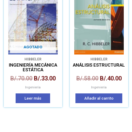
original
actual
original
act
era:
es:
era:
es:
B/.70.00.
B/.33.00.
B/.58.00.
B/.4
AGOTADO
HIBBELER
HIBBELER
INGENIERÍA MECÁNICA
ANÁLISIS ESTRUCTURAL
ESTÁTICA
B/.
70.00
B/.
33.00
B/.
58.00
B/.
40.00
Ingeniería
Ingeniería
Leer más
Añadir al carrito