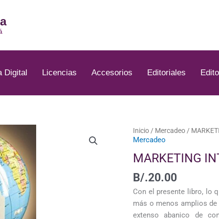
ia
á
a Digital
Licencias
Accesorios
Editoriales
Edito
Inicio
/
Mercadeo
/ MARKET
Mercadeo
MARKETING IN
B/.
20.00
Con el presente libro, lo
más o menos amplios de co
extenso abanico de con