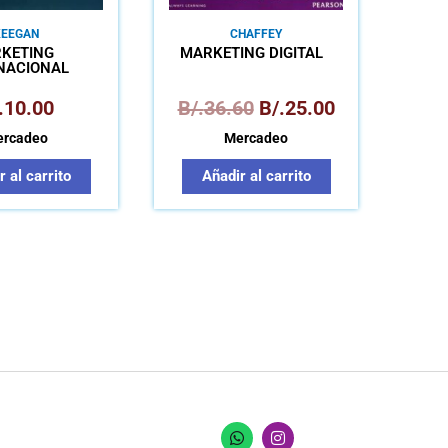
KEEGAN
CHAFFEY
KETING
MARKETING DIGITAL
NACIONAL
.
10.00
B/.
36.60
B/.
25.00
rcadeo
Mercadeo
 al carrito
Añadir al carrito
W
I
h
n