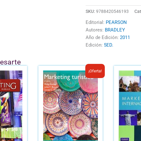
SKU:
9788420546193
Cat
Editorial:
PEARSON
Autores:
BRADLEY
Año de Edición:
2011
Edición:
5ED.
resarte
El
El
¡Oferta!
precio
precio
original
actual
era:
es:
B/.52.22.
B/.35.00.