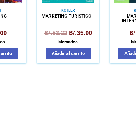
N
KOTLER
ING
MARKETING TURÍSTICO
MAR
INTER
.00
B/.
52.22
B/.
35.00
B/
eo
Mercadeo
Me
carrito
Añadir al carrito
Añadir