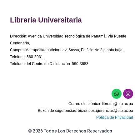
Librería Universitaria
Dirección: Avenida Universidad Tecnológica de Panamá, Vía Puente
Centenario,
Campus Metropolitano Víctor Levi Sasso, Edificio No.3 planta baja.
Teléfono: 560-3031
Teléfono del Centro de Distribución: 560-3683
W
I
h
n
a
s
Correo electrónico:
libreria@utp.ac.pa
t
t
s
a
Buzón de sugerencias:
buzondesugerencias@utp.ac.pa
a
g
Política de Privacidad
p
r
p
a
m
© 2026 Todos Los Derechos Reservados