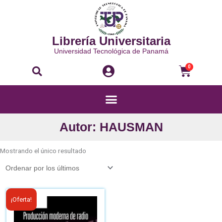
Ir
al
contenido
Librería Universitaria
Universidad Tecnológica de Panamá
Buscar
Carri
0
Menú
Autor: HAUSMAN
Mostrando el único resultado
El
El
¡Oferta!
precio
precio
original
actual