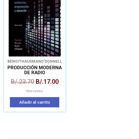
era:
es:
B/.23.70.
B/.17.00.
BENOIT
HAUSMAN
O'DONNELL
PRODUCCIÓN MODERNA
DE RADIO
B/.
23.70
B/.
17.00
Mercadeo
Añadir al carrito