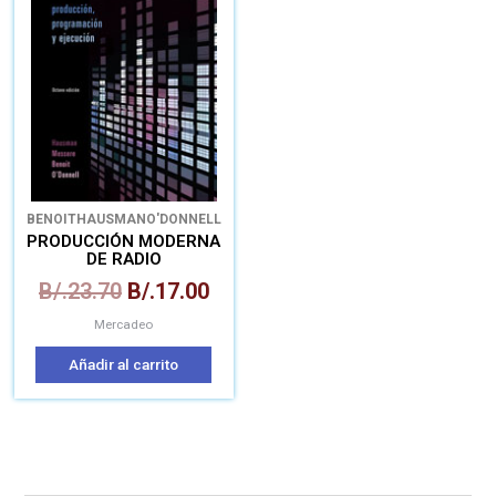
era:
es:
B/.23.70.
B/.17.00.
BENOIT
HAUSMAN
O'DONNELL
PRODUCCIÓN MODERNA
DE RADIO
B/.
23.70
B/.
17.00
Mercadeo
Añadir al carrito