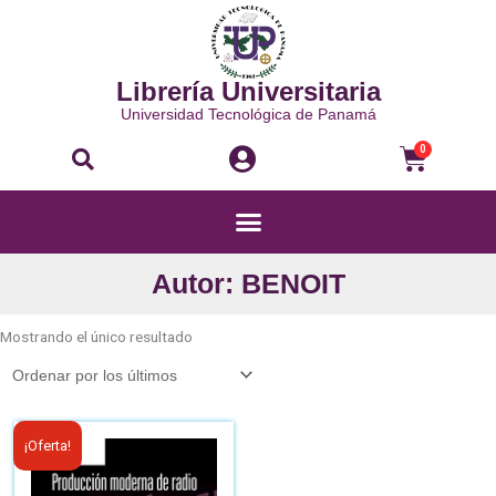
Ir
al
contenido
Librería Universitaria
Universidad Tecnológica de Panamá
Buscar
Carri
0
Menú
Autor: BENOIT
Mostrando el único resultado
El
El
¡Oferta!
precio
precio
original
actual