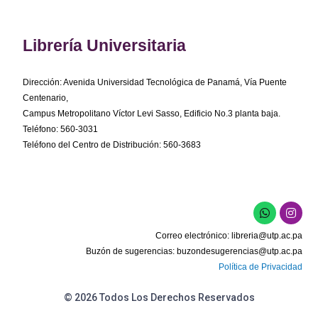
Librería Universitaria
Dirección: Avenida Universidad Tecnológica de Panamá, Vía Puente
Centenario,
Campus Metropolitano Víctor Levi Sasso, Edificio No.3 planta baja.
Teléfono: 560-3031
Teléfono del Centro de Distribución: 560-3683
W
I
h
n
a
s
Correo electrónico:
libreria@utp.ac.pa
t
t
s
a
Buzón de sugerencias:
buzondesugerencias@utp.ac.pa
a
g
Política de Privacidad
p
r
p
a
m
© 2026 Todos Los Derechos Reservados