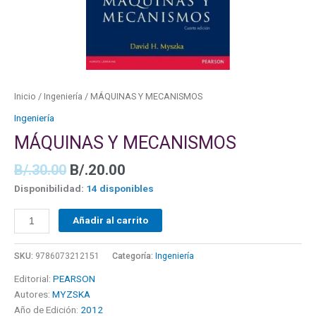
Inicio
/
Ingeniería
/ MÁQUINAS Y MECANISMOS
Ingeniería
MÁQUINAS Y MECANISMOS
B/.
30.00
B/.
20.00
Disponibilidad:
14 disponibles
Añadir al carrito
SKU:
9786073212151
Categoría:
Ingeniería
Editorial:
PEARSON
Autores:
MYZSKA
Año de Edición:
2012