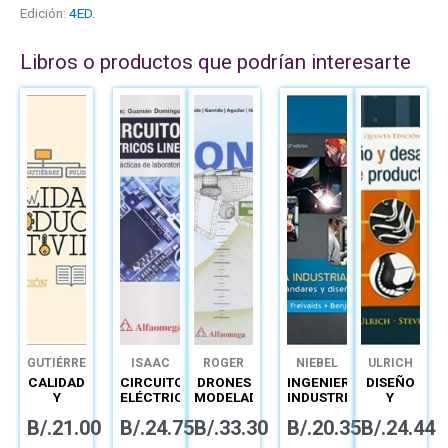
Edición:
4ED.
Libros o productos que podrían interesarte
GUTIÉRREZ
ISAAC
ROGER
NIEBEL
ULRICH
GUZMÁN
MIRANDA
CALIDAD
CIRCUITOS
DRONES
INGENIERÍA
DISEÑO
DOMÍNGUEZ
COLORADO
Y
ELÉCTRICOS
MODELADO
INDUSTRIAL
Y
PRODUCTIVIDAD
LINEALES
Y
DE
DESARROLLO
B/.
21.00
B/.
24.75
B/.
33.30
B/.
20.35
B/.
24.44
PRÁCTICAS
CONTROL
NIEBEL
DE
DE
DE
MÉTODOS,
PRODUCTO