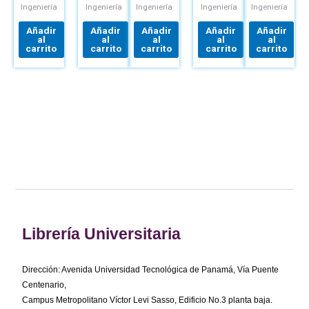
LABORATORIO
CUADROTORES
ESTANDARES
Ingeniería
Ingeniería
Ingeniería
Ingeniería
Ingeniería
Y
DISEÑO
Añadir
Añadir
Añadir
Añadir
Añadir
DEL
al
al
al
al
al
TRABAJO
carrito
carrito
carrito
carrito
carrito
Librería Universitaria
Dirección: Avenida Universidad Tecnológica de Panamá, Vía Puente
Centenario,
Campus Metropolitano Víctor Levi Sasso, Edificio No.3 planta baja.