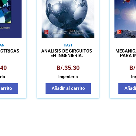
AN
HAYT
ÉCTRICAS
ANÁLISIS DE CIRCUITOS
MECÁNIC
EN INGENIERÍA:
PARA I
LIBRO+CONNECT
DI
.40
B/.
35.30
B/
ría
Ingeniería
In
carrito
Añadir al carrito
Añadir