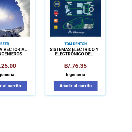
BEER
TOM DENTON
A VECTORIAL
SISTEMAS ELÉCTRICO Y
NGENIEROS
ELECTRÓNICO DEL
NÁMICA
AUTOMÓVIL TECNOLOGÍA
AUTOMOTRIZ:
.
25.00
B/.
76.35
MANTENIMIENTO Y
REPARACIÓN DEL
geniería
Ingeniería
VEHÍCULO
 al carrito
Añadir al carrito