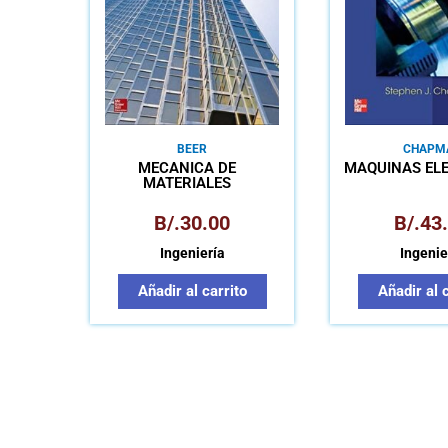
BEER
CHAPM
MECÁNICA DE
MÁQUINAS EL
MATERIALES
B/.
30.00
B/.
43
Ingeniería
Ingenie
Añadir al carrito
Añadir al 