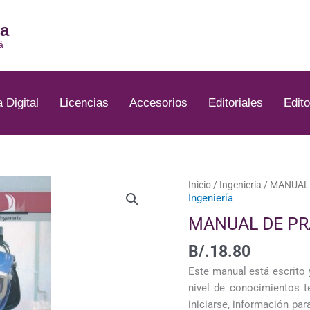
ia
á
a Digital
Licencias
Accesorios
Editoriales
Edito
Inicio
/
Ingeniería
/ MANUAL
Ingeniería
MANUAL DE PR
B/.
18.80
Este manual está escrito 
nivel de conocimientos t
iniciarse, información pa