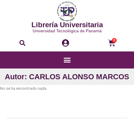
Ir
al
contenido
Librería Universitaria
Universidad Tecnológica de Panamá
Buscar
Carri
0
Menú
Autor: CARLOS ALONSO MARCOS
No se ha encontrado nada...