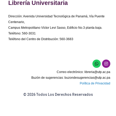
Librería Universitaria
Dirección: Avenida Universidad Tecnológica de Panamá, Vía Puente
Centenario,
Campus Metropolitano Víctor Levi Sasso, Edificio No.3 planta baja.
Teléfono: 560-3031
Teléfono del Centro de Distribución: 560-3683
W
I
h
n
a
s
Correo electrónico:
libreria@utp.ac.pa
t
t
s
a
Buzón de sugerencias:
buzondesugerencias@utp.ac.pa
a
g
Política de Privacidad
p
r
p
a
m
© 2026 Todos Los Derechos Reservados