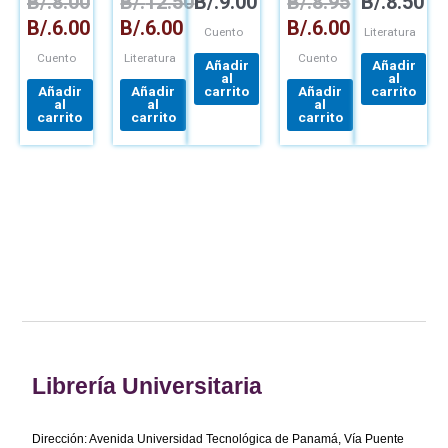
B/.
8.00
B/.
12.50
B/.
9.00
B/.
8.95
B/.
8.50
CANCIONES
B/.
6.00
B/.
6.00
B/.
6.00
Cuento
Literatura
Cuento
Literatura
Cuento
Añadir
Añadir
al
al
Añadir
Añadir
carrito
Añadir
carrito
al
al
al
carrito
carrito
carrito
Librería Universitaria
Dirección: Avenida Universidad Tecnológica de Panamá, Vía Puente