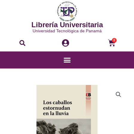
Ir
al
contenido
Librería Universitaria
Universidad Tecnológica de Panamá
Buscar
Carri
0
Menú
LOS
CABALLOS
ESTORNUDAN
EN
LA
LLUVIA
cantidad