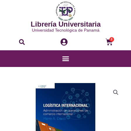
Ir
al
contenido
Librería Universitaria
Universidad Tecnológica de Panamá
Buscar
Carri
0
Menú