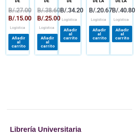
DE
DE
DE
DE LA
DE LA
B. CHASE
B. CHASE
LANGLEY
OPERACIONES
OPERACIONES
OPERACIONES
CADENA
CADENA
B/.
27.00
B/.
38.60
B/.
34.20
B/.
20.67
B/.
JR.
JOHN
40.80
PRODUCCIÓN
PRODUCCIÓN
DE
DE
J.
Y
Y
SUMINISTRO
SUMINISTRO
B/.
15.00
B/.
25.00
COYLE
ROBER
CADENA
CADENA
UNA
Logística
Logística
Logística
A.
DE
DE
PERSPECTIV
NOVACK
Logística
Logística
SUMINISTROS
SUMINISTRO
LOGÍSTICA
Añadir
Añadir
Añadir
al
al
al
Añadir
Añadir
carrito
carrito
carrito
al
al
carrito
carrito
Librería Universitaria