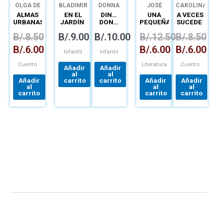
OLGA DE
BLADIMIR
DONNA
JOSÉ
CAROLINA
OBALDÍA
VÍQUEZ
PETROCELLI
MIGUEL
FONSECA
ALMAS
EN EL
DIN…
UNA
A VECES
DE HIM
MONTAGUE
URBANAS
JARDÍN
DON…
PEQUEÑA
SUCEDE
ESTÁN
ADULTA
B/.
8.50
B/.
9.00
B/.
10.00
B/.
12.50
B/.
8.50
LLAMANDO
B/.
6.00
B/.
6.00
B/.
6.00
Infantil
Infantil
Cuento
Literatura
Cuento
Añadir
Añadir
al
al
Añadir
carrito
carrito
Añadir
Añadir
al
al
al
carrito
carrito
carrito