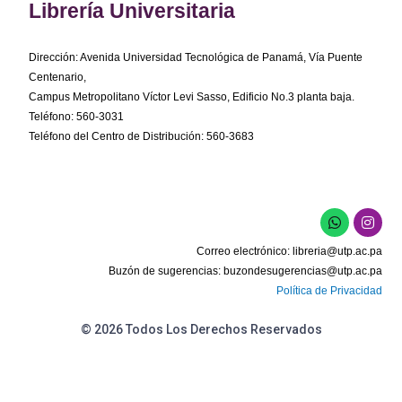
Librería Universitaria
Dirección: Avenida Universidad Tecnológica de Panamá, Vía Puente
Centenario,
Campus Metropolitano Víctor Levi Sasso, Edificio No.3 planta baja.
Teléfono: 560-3031
Teléfono del Centro de Distribución: 560-3683
W
I
h
n
a
s
Correo electrónico:
libreria@utp.ac.pa
t
t
s
a
Buzón de sugerencias:
buzondesugerencias@utp.ac.pa
a
g
Política de Privacidad
p
r
p
a
m
© 2026 Todos Los Derechos Reservados