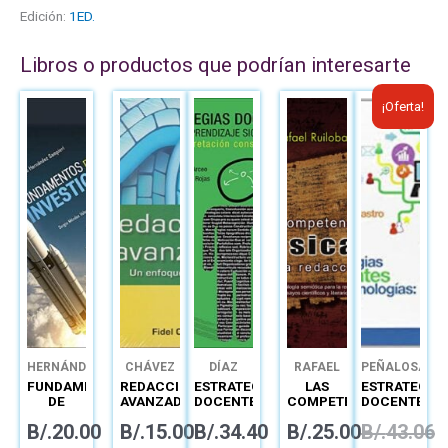
Edición:
1ED.
Libros o productos que podrían interesarte
El
El
¡Oferta!
precio
precio
original
actual
era:
es:
B/.43.06.
B/.30.
HERNÁNDEZ
CHÁVEZ
DÍAZ
RAFAEL
PEÑALOSA
RULIOBA
FUNDAMENTOS
REDACCIÓN
ESTRATEGIAS
LAS
ESTRATEGIA
DE
AVANZADA
DOCENTES
COMPETENCIAS
DOCENTES
INVESTIGACIÓN
PARA UN
BÁSICAS
CON
B/.
20.00
B/.
15.00
B/.
34.40
B/.
25.00
B/.
43.06
APRENDIZAJE
DE LA
TECNOLOGÍA
SIGNIFICATIVO
REDACCIÓN