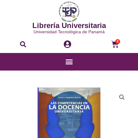
Ir
al
contenido
Librería Universitaria
Universidad Tecnológica de Panamá
Buscar
Carri
0
Menú