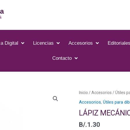
ia
á
a Digital
Licencias
Accesorios
Editoriale
Contacto
LÁPIZ
Inicio
/
Accesorios
/
Útiles p
MECÁNICO
Accesorios
,
Útiles para di
-
LÁPIZ MECÁNIC
PD105T-
C
B/.
1.30
cantidad