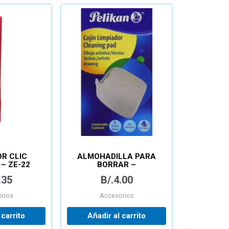
R CLIC
ALMOHADILLA PARA
– ZE-22
BORRAR –
.35
B/.
4.00
rios
Accesorios
 carrito
Añadir al carrito