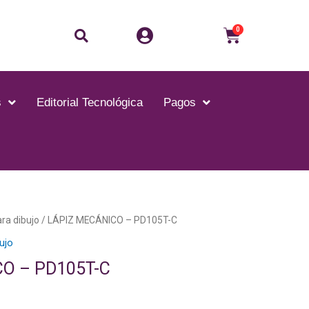
Buscar
Carrito
0
s
Editorial Tecnológica
Pagos
ara dibujo
/ LÁPIZ MECÁNICO – PD105T-C
bujo
O – PD105T-C