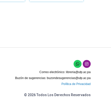
W
I
h
n
a
s
Correo electrónico:
libreria@utp.ac.pa
t
t
s
a
Buzón de sugerencias:
buzondesugerencias@utp.ac.pa
a
g
Política de Privacidad
p
r
p
a
m
© 2026 Todos Los Derechos Reservados