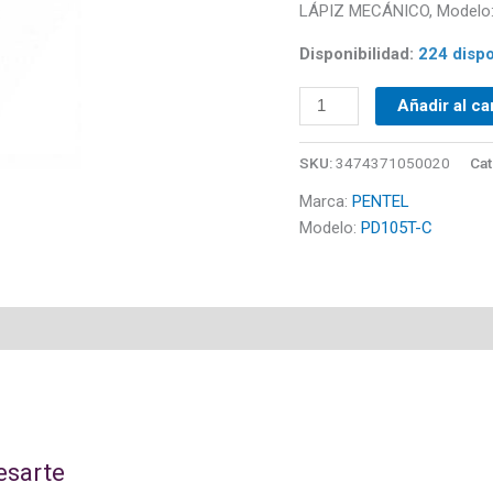
LÁPIZ MECÁNICO, Modelo: 
Disponibilidad:
224 dispo
Añadir al ca
SKU:
3474371050020
Cat
Marca:
PENTEL
Modelo:
PD105T-C
esarte