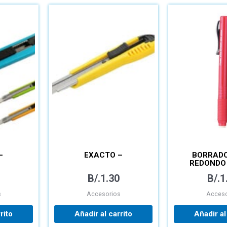
–
EXACTO –
BORRADO
REDONDO 
B/.
1.30
B/.
1
s
Accesorios
Acceso
rito
Añadir al carrito
Añadir al