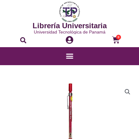
Ir
al
contenido
Librería Universitaria
Universidad Tecnológica de Panamá
Buscar
Carrito
0
Menú
LÁPIZ
MECÁNICO
-
A-
125
cantidad