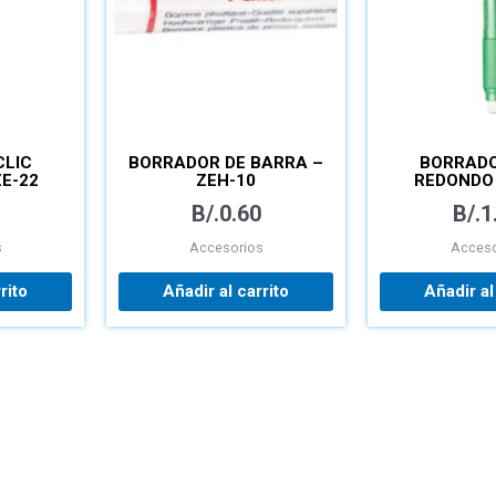
CLIC
BORRADOR DE BARRA –
BORRADO
E-22
ZEH-10
REDONDO 
B/.
0.60
B/.
1
s
Accesorios
Acceso
rito
Añadir al carrito
Añadir al