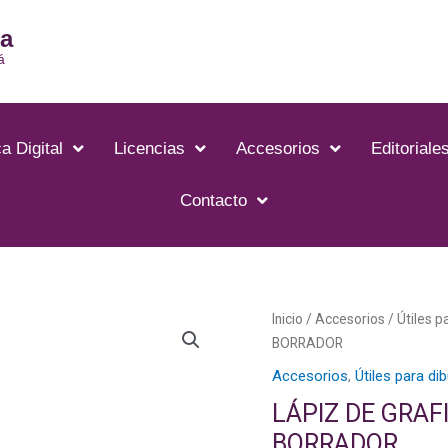
ia
á
a Digital
Licencias
Accesorios
Editoriale
Contacto
LÁPIZ
Inicio
/
Accesorios
/
Útiles p
DE
BORRADOR
GRAFITO
Accesorios
,
Útiles para di
PARA
LÁPIZ DE GRAF
DIBUJO
BORRADOR
-