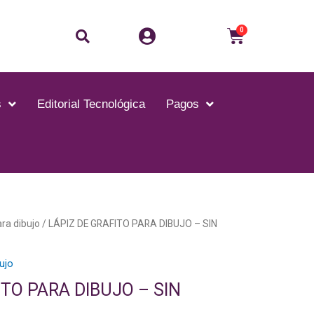
Buscar
Carrito
0
s
Editorial Tecnológica
Pagos
ara dibujo
/ LÁPIZ DE GRAFITO PARA DIBUJO – SIN
bujo
ITO PARA DIBUJO – SIN