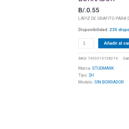
SIN
B/.
0.55
BORRADOR
cantidad
LÁPIZ DE GRAFITO PARA D
Disponibilidad:
235 dispo
Añadir al ca
SKU:
7453015138214
Cat
Marca:
STUDMARK
Tipo:
2H
Modelo:
SIN BORRADOR