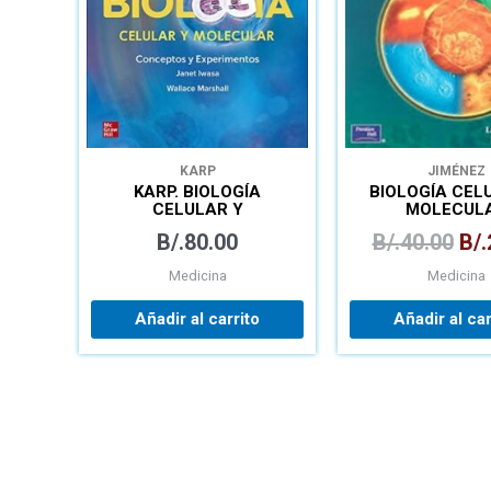
KARP
JIMÉNEZ
KARP. BIOLOGÍA
BIOLOGÍA CEL
CELULAR Y
MOLECUL
MOLECULAR:
B/.
80.00
B/.
40.00
B/.
CONCEPTOS Y
EXPERIMENTOS
Medicina
Medicina
Añadir al carrito
Añadir al car