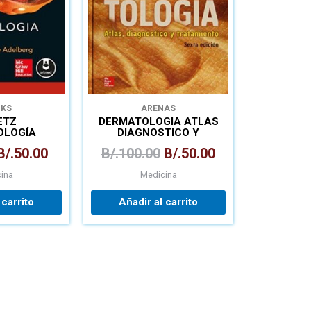
OKS
ARENAS
ETZ
DERMATOLOGIA ATLAS
OLOGÍA
DIAGNOSTICO Y
ICA
TRATAMIENTO
B/.
50.00
B/.
100.00
B/.
50.00
ina
Medicina
 carrito
Añadir al carrito