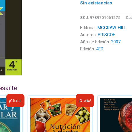
Sin existencias
SKU:
9789701061275
Cat
Editorial:
MCGRAW-HILL
Autores:
BRISCOE
Año de Edición:
2007
Edición:
4ED.
esarte
El
El
El
¡Oferta!
¡Oferta!
cio
precio
precio
precio
ginal
actual
original
actual
:
es:
era:
es:
40.00.
B/.25.00.
B/.50.00.
B/.30.00.