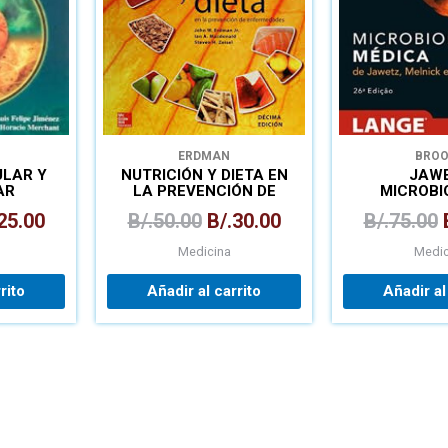
ERDMAN
BRO
ULAR Y
NUTRICIÓN Y DIETA EN
JAW
AR
LA PREVENCIÓN DE
MICROBI
ENFERMEDADES
MÉD
25.00
B/.
50.00
B/.
30.00
B/.
75.00
Medicina
Medic
rito
Añadir al carrito
Añadir al