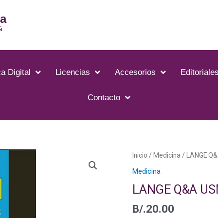
ia
á
a Digital
Licencias
Accesorios
Editoriale
Contacto
Inicio
/
Medicina
/ LANGE Q&
Medicina
LANGE Q&A US
B/.
20.00