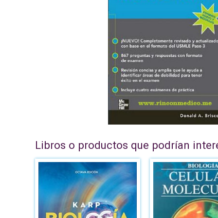
Libros o productos que podrían inter
El
pre
ori
era
B/.