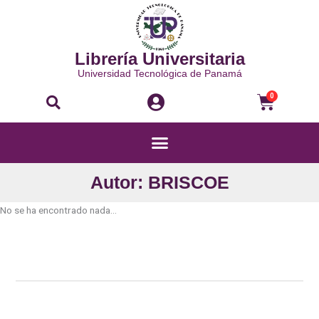
Ir
al
contenido
Librería Universitaria
Universidad Tecnológica de Panamá
Buscar
Carri
0
Menú
Autor: BRISCOE
No se ha encontrado nada...