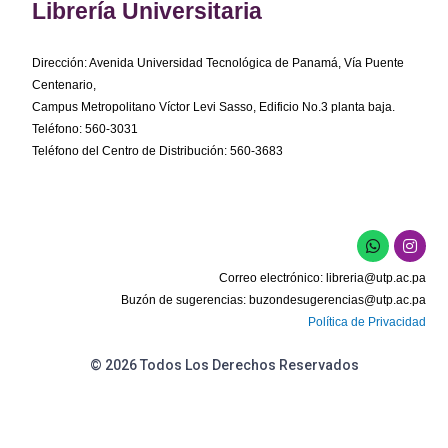
Librería Universitaria
Dirección: Avenida Universidad Tecnológica de Panamá, Vía Puente
Centenario,
Campus Metropolitano Víctor Levi Sasso, Edificio No.3 planta baja.
Teléfono: 560-3031
Teléfono del Centro de Distribución: 560-3683
W
I
h
n
a
s
Correo electrónico:
libreria@utp.ac.pa
t
t
s
a
Buzón de sugerencias:
buzondesugerencias@utp.ac.pa
a
g
Política de Privacidad
p
r
p
a
m
© 2026 Todos Los Derechos Reservados