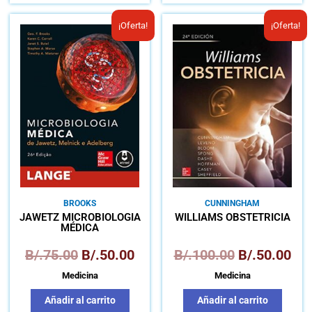
El
El
El
El
¡Oferta!
¡Oferta!
precio
precio
precio
pre
original
actual
original
act
era:
es:
era:
es:
B/.75.00.
B/.50.00.
B/.100.00.
B/.
BROOKS
CUNNINGHAM
JAWETZ MICROBIOLOGÍA
WILLIAMS OBSTETRICIA
MÉDICA
B/.
75.00
B/.
50.00
B/.
100.00
B/.
50.00
Medicina
Medicina
Añadir al carrito
Añadir al carrito