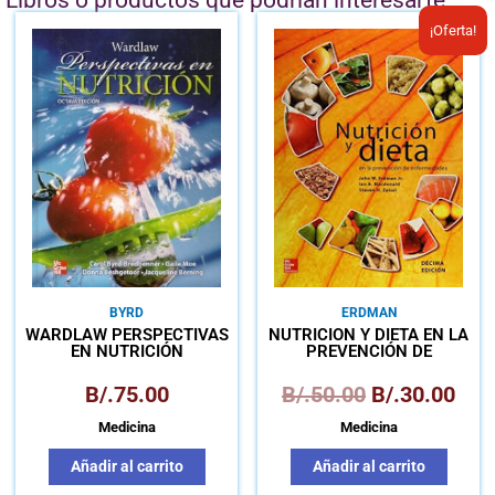
Libros o productos que podrían interesarte
El
El
¡Oferta!
precio
prec
original
actu
era:
es:
B/.50.00.
B/.3
BYRD
ERDMAN
WARDLAW PERSPECTIVAS
NUTRICIÓN Y DIETA EN LA
EN NUTRICIÓN
PREVENCIÓN DE
ENFERMEDADES
B/.
75.00
B/.
50.00
B/.
30.00
Medicina
Medicina
Añadir al carrito
Añadir al carrito