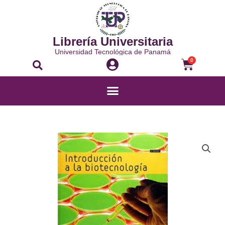
Ir
al
contenido
Librería Universitaria
Universidad Tecnológica de Panamá
Buscar
Carrito
0
Menú