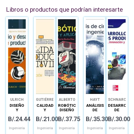
Libros o productos que podrían interesarte
ULRICH
GUTIÉRREZ
ALBERTO
HAYT
SCHNARCH
ROCHA
DISEÑO
CALIDAD
ROBÓTICA
ANÁLISIS
DESARROLLO
DÍAZ
Y
Y
DISEÑO
DE
DE
DESARROLLO
PRODUCTIVIDAD
Y
CIRCUITOS
NUEVOS
B/.
24.44
B/.
21.00
B/.
37.75
B/.
35.30
B/.
30.00
DE
APLICACIÓN
EN
PRODUCTOS
PRODUCTO
INGENIERÍA:
CREATIVIDAD
LIBRO+CONNECT
INNOVACIÓN
Ingeniería
Ingeniería
Ingeniería
Ingeniería
Ingeniería
Y