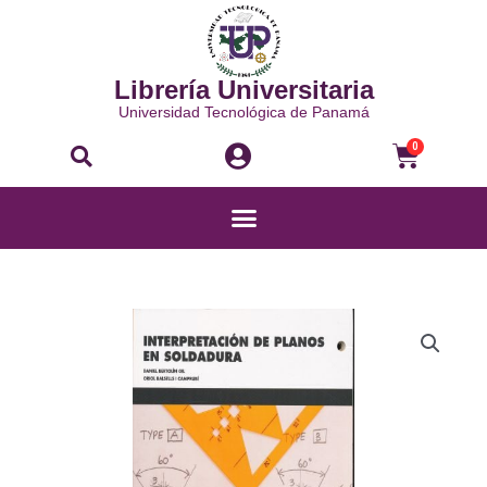
Ir
al
contenido
Librería Universitaria
Universidad Tecnológica de Panamá
Buscar
Carri
0
Menú