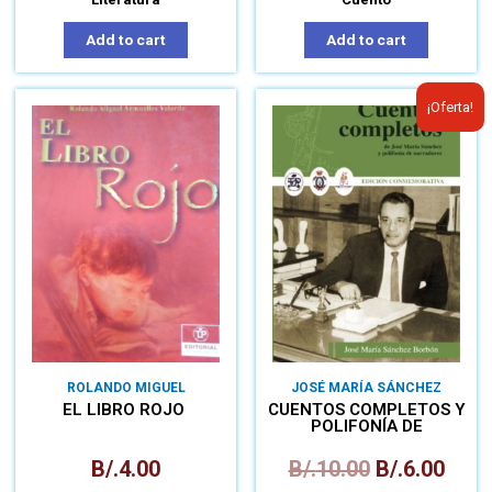
Add to cart
Add to cart
¡Oferta!
ROLANDO MIGUEL
JOSÉ MARÍA SÁNCHEZ
ARMUELLES VELARDE
EL LIBRO ROJO
CUENTOS COMPLETOS Y
POLIFONÍA DE
NARRADORES
B/.
4.00
B/.
10.00
B/.
6.00