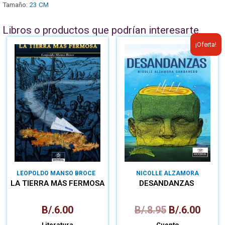
Tamaño:
23 CM
Libros o productos que podrían interesarte
¡Oferta!
LEOPOLDO MANSO BROCE
NICOLLE ALZAMORA
CANDANEDO
LA TIERRA MÁS FERMOSA
DESANDANZAS
B/.
6.00
B/.
8.95
B/.
6.00
Literatura
Cuento