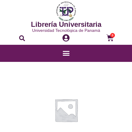
Ir
al
contenido
Librería Universitaria
Universidad Tecnológica de Panamá
Buscar
Carrito
0
Menú