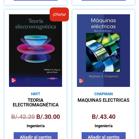
El
El
¡Oferta!
precio
precio
original
actual
era:
es:
B/.42.20.
B/.30.00.
HAYT
CHAPMAN
TEORÍA
MÁQUINAS ELÉCTRICAS
ELECTROMAGNÉTICA
B/.
42.20
B/.
30.00
B/.
43.40
Ingeniería
Ingeniería
Añadir al carrito
Añadir al carrito