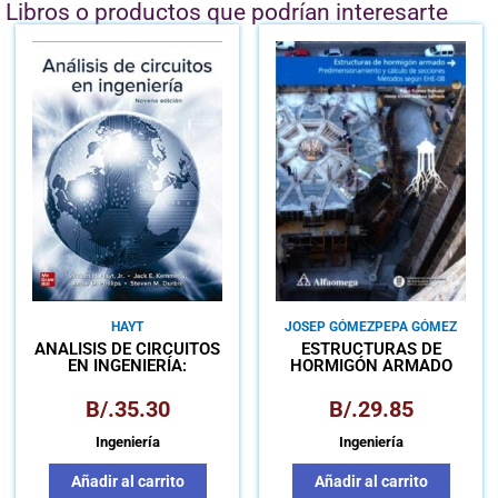
Libros o productos que podrían interesarte
HAYT
JOSEP GÓMEZ
PEPA GÓMEZ
ANÁLISIS DE CIRCUITOS
ESTRUCTURAS DE
EN INGENIERÍA:
HORMIGÓN ARMADO
LIBRO+CONNECT
PREDIMENSIONAMIENTO Y
CÁLCULO DE SECCIONES
B/.
35.30
B/.
29.85
MÉTODOS SEGÚN EHE-08
Ingeniería
Ingeniería
Añadir al carrito
Añadir al carrito