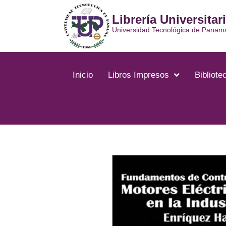
Ir
Librería Universitar
al
contenido
Universidad Tecnológica de Panam
Inicio
Libros Impresos
Bibliotec