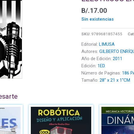
B/.
17.00
Sin existencias
SKU:
9789681857455
Cat
Editorial:
LIMUSA
Autores:
GILBERTO ENRÍQ
Año de Edición:
2011
Edición:
1ED.
Número de Paginas:
186 P
Tamaño:
28" x 21 x 1"CM
esarte