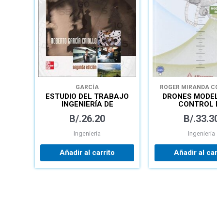
GARCÍA
ROGER MIRANDA C
ESTUDIO DEL TRABAJO
DRONES MODE
INGENIERÍA DE
CONTROL 
MÉTODOS Y MEDICIÓN
CUADROTO
B/.
26.20
B/.
33.3
DEL TRABAJO
Ingeniería
Ingeniería
Añadir al carrito
Añadir al car