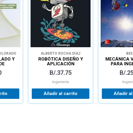
OLORADO
ALBERTO ROCHA DÍAZ
BEE
LADO Y
ROBÓTICA DISEÑO Y
MECÁNICA 
DE
APLICACIÓN
PARA ING
RES
DINÁ
0
B/.
37.75
B/.
25
Ingeniería
Ingeni
rito
Añadir al carrito
Añadir al