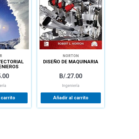
R
NORTON
VECTORIAL
DISEÑO DE MAQUINARIA
ENIEROS
MICA
.00
B/.
27.00
ería
Ingeniería
 carrito
Añadir al carrito